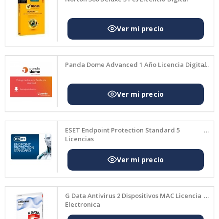
par
a
ti:
VP
N
Panda Dome Advanced 1 Año Licencia Digital
ili
mit
ad
a,
so
ESET Endpoint Protection Standard 5
Licencias
po
rte
24/
7 y
pr
G Data Antivirus 2 Dispositivos MAC Licencia
Electronica
ote