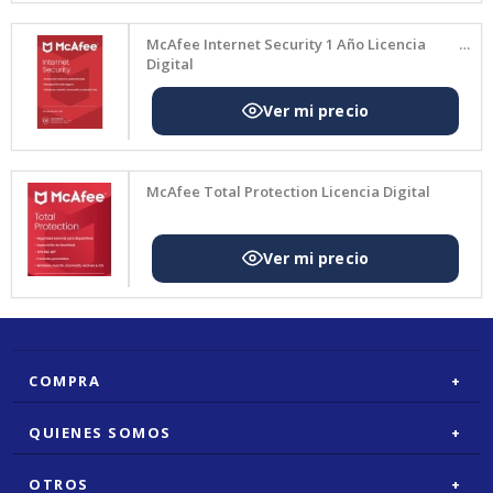
ecci
McAfee Internet Security 1 Año Licencia
on,
Digital
priva
cida
d y
rend
imie
McAfee Total Protection Licencia Digital
nto
en
una
unic
a
solu
cion.
Inclu
COMPRA
ye
todo
QUIENES SOMOS
lo
del
OTROS