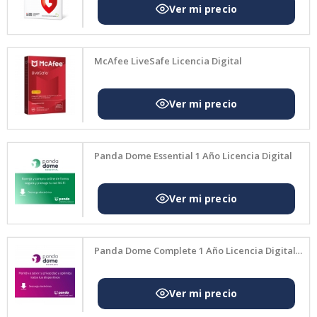
cci
on
tot
al
McAfee LiveSafe Licencia Digital
El
plan
mas
com
pleto
Panda Dome Essential 1 Año Licencia Digital
de
toda
la
gam
a.
Reu
Panda Dome Complete 1 Año Licencia Digital
ne la
maxi
ma
prot