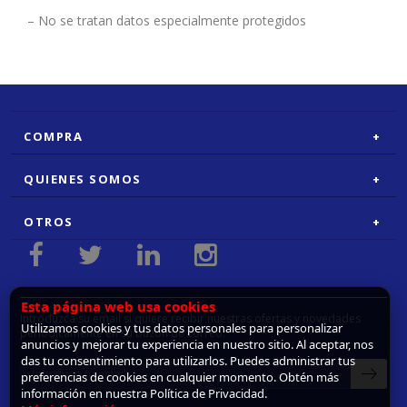
– No se tratan datos especialmente protegidos
COMPRA
QUIENES SOMOS
OTROS
Esta página web usa cookies
Introduzca su email si quiere recibir nuestras ofertas y novedades
Utilizamos cookies y tus datos personales para personalizar
periódicamente en su buzón de correo.
anuncios y mejorar tu experiencia en nuestro sitio. Al aceptar, nos
das tu consentimiento para utilizarlos. Puedes administrar tus
preferencias de cookies en cualquier momento. Obtén más
información en nuestra Política de Privacidad.