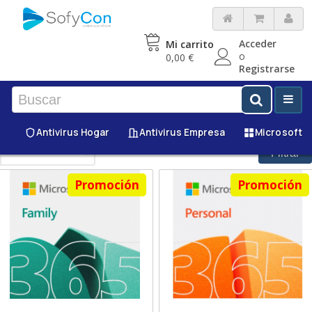
Acceder
Mi carrito
o
0,00 €
Registrarse
Antivirus Hogar
Antivirus Empresa
Microsoft
Filtrar
Promoción
Promoción