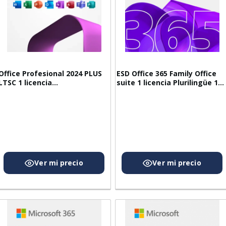
Office Profesional 2024 PLUS
ESD Office 365 Family Office
LTSC 1 licencia
suite 1 licencia Plurilingüe 1
Licencia Digital
año